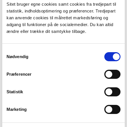
Sitet bruger egne cookies samt cookies fra tredjepart til
232. Lillering Skov, Stjær Skov, Tåstrup
statistik, indholdsoptimering og præferencer. Tredjepart
Sø og Tåstrup Mose
kan anvende cookies til målrettet markedsføring og
adgang til funktioner på de socialemedier. Du kan altid
ændre eller trække dit samtykke tilbage.
233. Brabrand Sø med omgivelser
Samtykkevalg
Nødvendig
234. Giber Å, Enemærket og Skåde
Havbakker
Præferencer
Statistik
236. Bygholm Ådal
Marketing