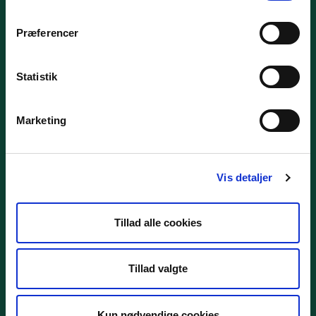
Præferencer
KONTAKT
Statistik
Styrelsen for Grøn Arealomlægning og Vandmiljø
Nyropsgade 30
1780 København V
Marketing
Tlf.: +45 33 95 80 00
E-mail: mail@sgav.dk
Vis detaljer
EAN: 5798000893016
CVR: 20814616
Tillad alle cookies
IBAN nr.: DK3302164069167470
Swift Code: DABADKKK
Tillad valgte
Elektronisk fakturering
Åbningstider:
Kun nødvendige cookies