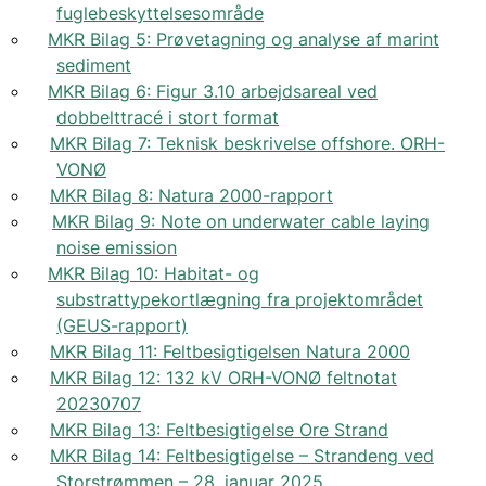
fuglebeskyttelsesområde
MKR Bilag 5: Prøvetagning og analyse af marint
sediment
MKR Bilag 6: Figur 3.10 arbejdsareal ved
dobbelttracé i stort format
MKR Bilag 7: Teknisk beskrivelse offshore. ORH-
VONØ
MKR Bilag 8: Natura 2000-rapport
MKR Bilag 9: Note on underwater cable laying
noise emission
MKR Bilag 10: Habitat- og
substrattypekortlægning fra projektområdet
(GEUS-rapport)
MKR Bilag 11: Feltbesigtigelsen Natura 2000
MKR Bilag 12: 132 kV ORH-VONØ feltnotat
20230707
MKR Bilag 13: Feltbesigtigelse Ore Strand
MKR Bilag 14: Feltbesigtigelse – Strandeng ved
Storstrømmen – 28. januar 2025