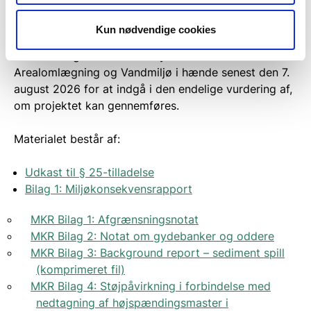
Lerchesgade 35,
5000 Odense C
Kun nødvendige cookies
Bemærkninger skal være Styrelsen for Grøn
Arealomlægning og Vandmiljø i hænde senest den 7.
august 2026 for at indgå i den endelige vurdering af,
om projektet kan gennemføres.
Materialet består af:
Udkast til § 25-tilladelse
Bilag 1: Miljøkonsekvensrapport
MKR Bilag 1: Afgrænsningsnotat
MKR Bilag 2: Notat om gydebanker og oddere
MKR Bilag 3: Background report – sediment spill
(komprimeret fil)
MKR Bilag 4: Støjpåvirkning i forbindelse med
nedtagning af højspændingsmaster i