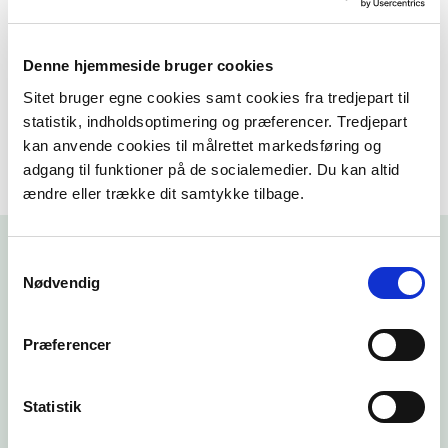
Husdyrgodkendelse.dk
Denne hjemmeside bruger cookies
Regulering af zink i husdyrgødning
Sitet bruger egne cookies samt cookies fra tredjepart til
statistik, indholdsoptimering og præferencer. Tredjepart
kan anvende cookies til målrettet markedsføring og
adgang til funktioner på de socialemedier. Du kan altid
ændre eller trække dit samtykke tilbage.
Samtykkevalg
Nødvendig
Præferencer
Teknologilisten
Statistik
Læs mere