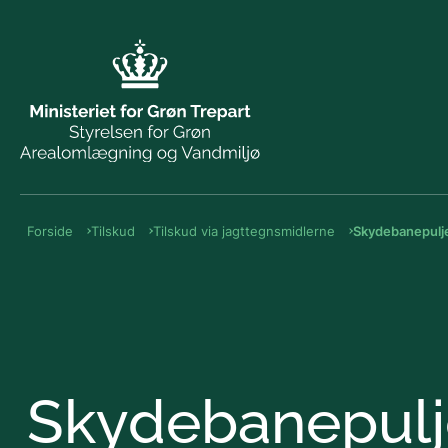
Forside
Tilskud
Tilskud via jagttegnsmidlerne
Skydebanepulj
Skydebanepul