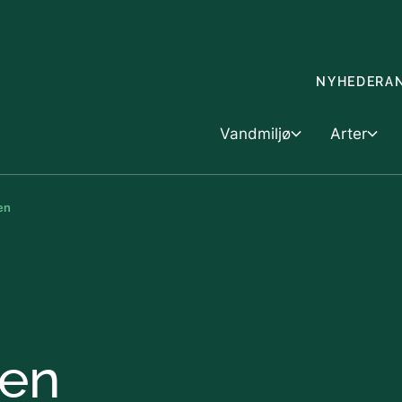
Gå til indholdet
NYHEDER
A
Vandmiljø
Arter
en
Vandmiljø
Skovbrug &
Arter
Dyk ned i vandmiljøet
Skovbrug
Artsfo
Havet
Landbrug o
Handel
jen