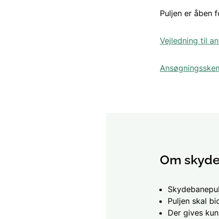
Puljen er åben 
Vejledning til a
Ansøgningsske
Om skyde
Skydebanepulj
Puljen skal b
Der gives kun 