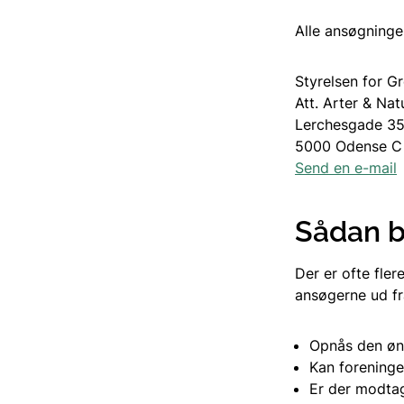
Alle ansøgning
Styrelsen for 
Att. Arter & Nat
Lerchesgade 3
5000 Odense C
Send en e-mail
Sådan bl
Der er ofte fler
ansøgerne ud fr
Opnås den øn
Kan foreninge
Er der modtage