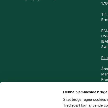
178
Tlf
E-m
EAN
CVR
IBA
Swi
Elek
Åbn
Man
Fre
FØL
Denne hjemmeside bruger
Sitet bruger egne cookies s
Tredjepart kan anvende coo