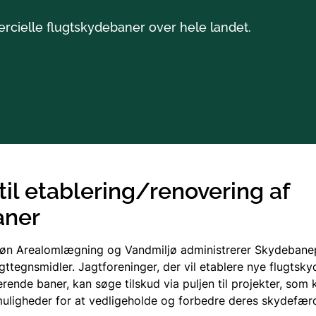
Søer
ercielle flugtskydebaner over hele landet.
Vandløb
Vandområdeplaner
Det Trilaterale Vadeh
til etablering/renovering af
EU's vandrammedirekt
aner
røn Arealomlægning og Vandmiljø administrerer Skydebane
agttegnsmidler. Jagtforeninger, der vil etablere nye flugtsky
rende baner, kan søge tilskud via puljen til projekter, som 
ligheder for at vedligeholde og forbedre deres skydefær