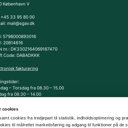
0 København V
.: +45 33 95 80 00
ail: mail@sgav.dk
: 5798000893016
: 20814616
N nr.: DK3302164069167470
ft Code: DABADKKK
tronisk fakturering
ingstider:
dag – Torsdag fra 08.30 – 15.00
dag fra 08.30 – 14.00
G OS
 cookies
amt cookies fra tredjepart til statistik, indholdsoptimering og pr
kies til målrettet markedsføring og adgang til funktioner på de 