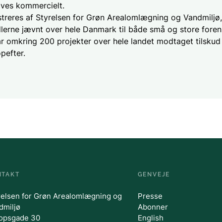
ives kommercielt.
streres af Styrelsen for Grøn Arealomlægning og Vandmiljø
dlerne jævnt over hele Danmark til både små og store foren
r omkring 200 projekter over hele landet modtaget tilskud f
pefter.
NTAKT
GENVEJE
relsen for Grøn Arealomlægning og
Presse
dmiljø
Abonner
opsgade 30
English