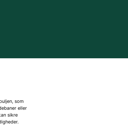
Tilskud via jagttegnsmidlerne
Regler for færdsel i naturen
Tilskud til ulvesikring af hegn
Naturen i Danmark
Naturbeskyttelse
avssamarbejde
Naturindsatser
iv
Jagttegn
puljen, som
Jagt
debaner eller
kan sikre
digheder.
Om at gå på jagt