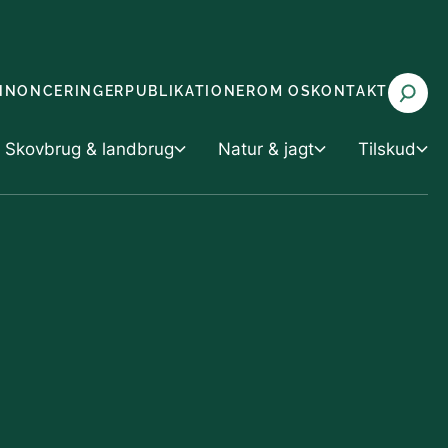
NNONCERINGER
PUBLIKATIONER
OM OS
KONTAKT
Skovbrug & landbrug
Natur & jagt
Tilskud
 landbrug
Tilskud
Natur & jagt
rvaltning
Tilskud til vand- og klimaprojekter
Miljøvurdering
g husdyrbrug
 med truede arter (CITES)
Tilskud til skov- og naturprojekter
Natur og biodiversitet