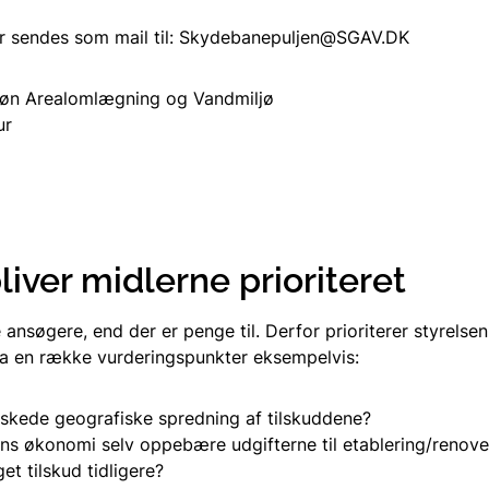
er sendes som mail til: Skydebanepuljen@SGAV.DK
Grøn Arealomlægning og Vandmiljø
ur
5
iver midlerne prioriteret
e ansøgere, end der er penge til. Derfor prioriterer styrelse
a en række vurderingspunkter eksempelvis:
skede geografiske spredning af tilskuddene?
ns økonomi selv oppebære udgifterne til etablering/renove
t tilskud tidligere?