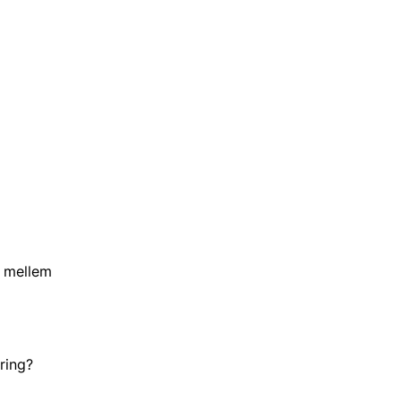
God jagt uden bly
Regulering og udsætning af vildt
n mellem
ring?