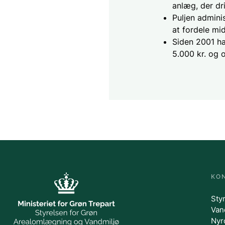
anlæg, der dr
Puljen admini
at fordele mi
Siden 2001 ha
5.000 kr. og o
KO
Sty
Van
Nyr