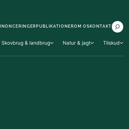
NNONCERINGER
PUBLIKATIONER
OM OS
KONTAKT
Skovbrug & landbrug
Natur & jagt
Tilskud
 landbrug
Tilskud
Natur & jagt
rvaltning
Tilskud til vand- og klimaprojekter
Miljøvurdering
g husdyrbrug
 med truede arter (CITES)
Tilskud til skov- og naturprojekter
Natur og biodiversitet