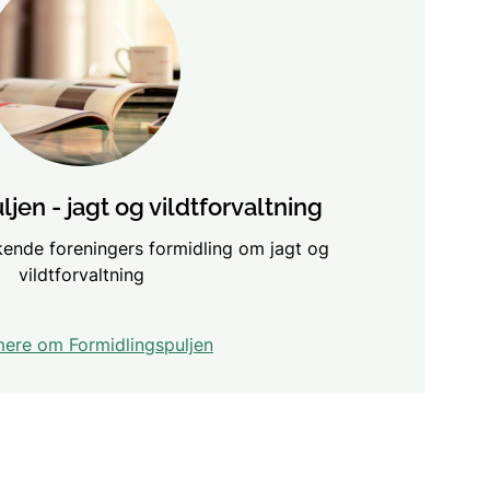
God jagt uden bly
Regulering og udsætning af vildt
jen - jagt og vildtforvaltning
kende foreningers formidling om jagt og
vildtforvaltning
ere om Formidlingspuljen