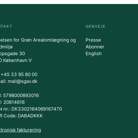
NTAKT
GENVEJE
relsen for Grøn Arealomlægning og
Presse
dmiljø
Abonner
opsgade 30
English
0 København V
.: +45 33 95 80 00
ail: mail@sgav.dk
: 5798000893016
: 20814616
N nr.: DK3302164069167470
ft Code: DABADKKK
tronisk fakturering