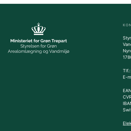
KO
Sty
Van
Nyr
178
Tlf
E-m
EAN
CVR
IBA
Swi
Elek