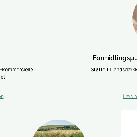
Formidlingspul
ke-kommercielle
Støtte til landsdæk
et.
en
Læs m