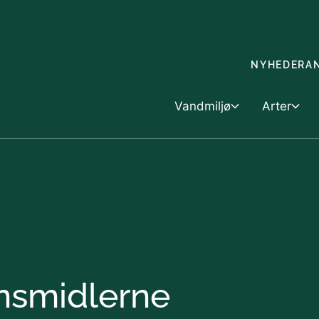
Gå til indholdet
NYHEDER
A
Vandmiljø
Arter
Vandmiljø
Skovbrug &
Arter
Dyk ned i vandmiljøet
Skovbrug
Artsfo
Havet
Landbrug o
Handel
gnsmidlerne