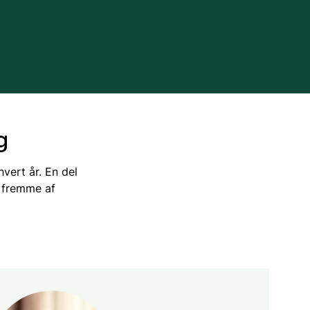
Tilskud via jagttegnsmidlerne
Regler for færdsel i naturen
Tilskud til ulvesikring af hegn
Naturen i Danmark
Naturbeskyttelse
g
avssamarbejde
Naturindsatser
vert år. En del
l fremme af
iv
Jagttegn
Jagt
Om at gå på jagt