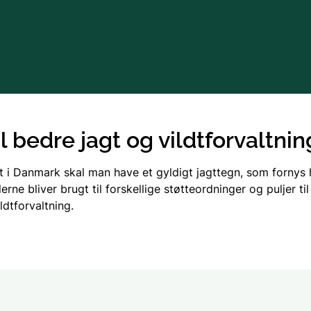
Søer
Vandløb
Vandområdeplaner
il bedre jagt og vildtforvaltnin
Det Trilaterale Vadeh
gt i Danmark skal man have et gyldigt jagttegn, som fornys h
erne bliver brugt til forskellige støtteordninger og puljer ti
EU's vandrammedirekt
ldtforvaltning.