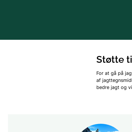
Støtte t
For at gå på ja
af jagttegnsmidl
bedre jagt og vi