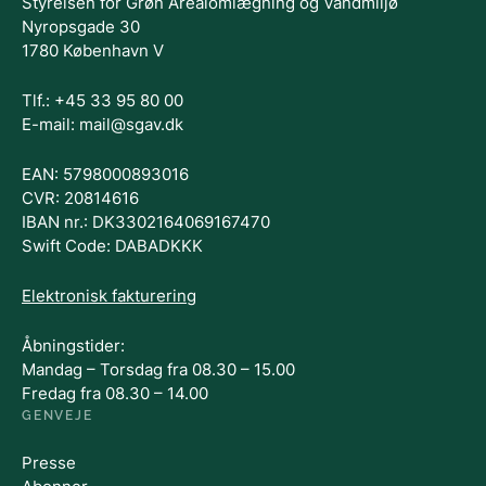
Styrelsen for Grøn Arealomlægning og Vandmiljø
Nyropsgade 30
1780 København V
Tlf.: +45 33 95 80 00
E-mail: mail@sgav.dk
EAN: 5798000893016
CVR: 20814616
IBAN nr.: DK3302164069167470
Swift Code: DABADKKK
Elektronisk fakturering
Åbningstider:
Mandag – Torsdag fra 08.30 – 15.00
Fredag fra 08.30 – 14.00
GENVEJE
Presse