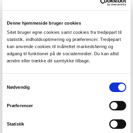
effekter, og indeholder en vurdering af projektets
konsekvenser for omgivelserne, herunder de
nødvendige myndighedstilladelser.
Denne hjemmeside bruger cookies
Sitet bruger egne cookies samt cookies fra tredjepart til
Forundersøgelsen skal resulterer i to rapporter: en
statistik, indholdsoptimering og præferencer. Tredjepart
rapport, der vedrører de ejendomsmæssige forhold,
kan anvende cookies til målrettet markedsføring og
og en, der indeholder de tekniske forhold.
adgang til funktioner på de socialemedier. Du kan altid
Rapporterne indgår herefter i ansøgningen om tilskud
ændre eller trække dit samtykke tilbage.
til etablering af projektet.
Se gældende bekendtgørelse og vejledning
Samtykkevalg
vedrørende krav til forundersøgelsesprojekter og
Nødvendig
etableringsprojekter under menuen "Vejledning"
længere nede på siden.
Præferencer
For mere information, se vejledningen.
Statistik
Administration af tilskudsordningen