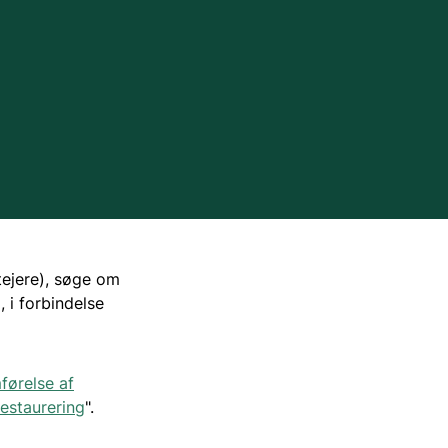
Tilskud via jagttegnsmidlerne
Regler for færdsel i naturen
Tilskud til ulvesikring af hegn
Naturen i Danmark
Naturbeskyttelse
avssamarbejde
Naturindsatser
ejere), søge om
iv
Jagttegn
 i forbindelse
Jagt
mførelse af
estaurering
".
Om at gå på jagt