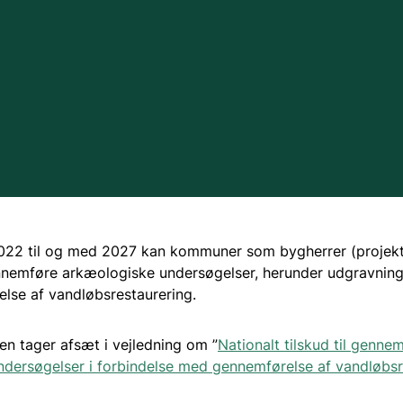
Søer
Vandløb
Vandområdeplaner
Det Trilaterale Vadeh
2022 til og med 2027 kan kommuner som bygherrer (projekt
EU's vandrammedirekt
gennemføre arkæologiske undersøgelser, herunder udgravning,
lse af vandløbsrestaurering.
en tager afsæt i vejledning om ”
Nationalt tilskud til genne
dersøgelser i forbindelse med gennemførelse af vandløbsr