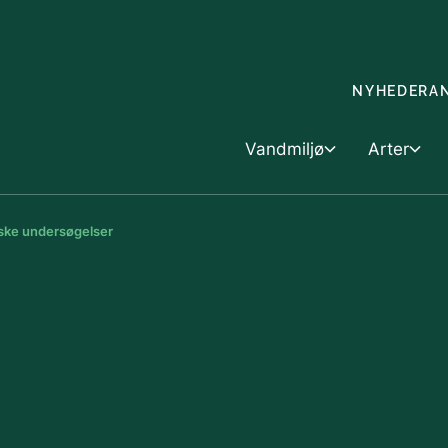
Gå til indholdet
NYHEDER
A
Vandmiljø
Arter
ske undersøgelser
Vandmiljø
Skovbrug &
Arter
Dyk ned i vandmiljøet
Skovbrug
Artsfo
Havet
Landbrug o
Handel