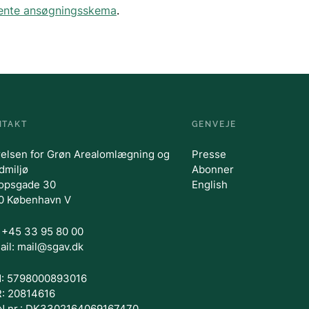
 hente ansøgningsskema
.
NTAKT
GENVEJE
relsen for Grøn Arealomlægning og
Presse
dmiljø
Abonner
opsgade 30
English
0 København V
.: +45 33 95 80 00
ail: mail@sgav.dk
: 5798000893016
: 20814616
N nr.: DK3302164069167470