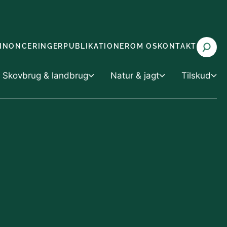
NNONCERINGER
PUBLIKATIONER
OM OS
KONTAKT
Skovbrug & landbrug
Natur & jagt
Tilskud
 landbrug
Tilskud
Natur & jagt
rvaltning
Tilskud til vand- og klimaprojekter
Miljøvurdering
g husdyrbrug
 med truede arter (CITES)
Tilskud til skov- og naturprojekter
Natur og biodiversitet