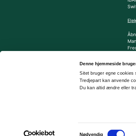
Swi
Elek
Åbn
Man
Fre
FØL
Denne hjemmeside bruger
Sitet bruger egne cookies s
Tredjepart kan anvende coo
Du kan altid ændre eller t
Samtykkevalg
Nødvendig