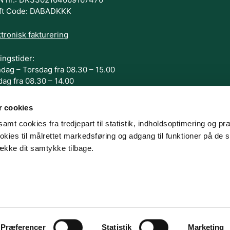
ft Code: DABADKKK
tronisk fakturering
ingstider:
dag – Torsdag fra 08.30 – 15.00
dag fra 08.30 – 14.00
G OS
 cookies
amt cookies fra tredjepart til statistik, indholdsoptimering og pr
kies til målrettet markedsføring og adgang til funktioner på de 
række dit samtykke tilbage.
Tilgængelighedserklæring
Cookies
Persondatapolitik
Præferencer
Statistik
Marketing