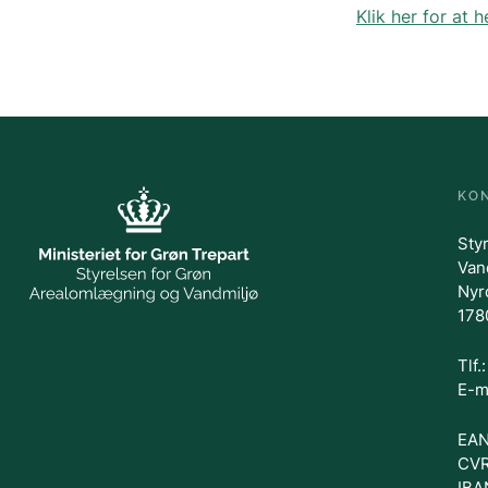
Klik her for at
KO
Sty
Van
Nyr
178
Tlf
E-m
EAN
CVR
IBA