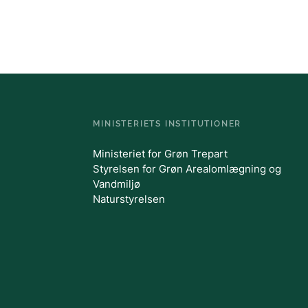
God jagt uden bly
Regulering og udsætning af vildt
MINISTERIETS INSTITUTIONER
Ministeriet for Grøn Trepart
Styrelsen for Grøn Arealomlægning og
Vandmiljø
Naturstyrelsen