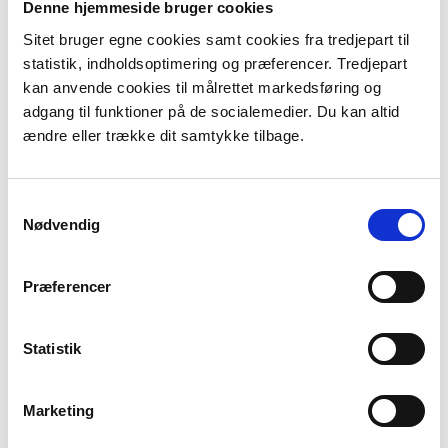
Denne hjemmeside bruger cookies
Sitet bruger egne cookies samt cookies fra tredjepart til
statistik, indholdsoptimering og præferencer. Tredjepart
kan anvende cookies til målrettet markedsføring og
adgang til funktioner på de socialemedier. Du kan altid
ændre eller trække dit samtykke tilbage.
Træer på brink
Læs mere om træer på brink
Samtykkevalg
Nødvendig
Præferencer
Statistik
Marketing