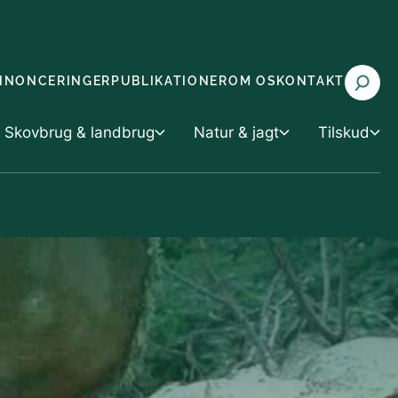
NNONCERINGER
PUBLIKATIONER
OM OS
KONTAKT
Skovbrug & landbrug
Natur & jagt
Tilskud
 landbrug
Tilskud
Natur & jagt
rvaltning
Tilskud til vand- og klimaprojekter
Miljøvurdering
g husdyrbrug
 med truede arter (CITES)
Tilskud til skov- og naturprojekter
Natur og biodiversitet