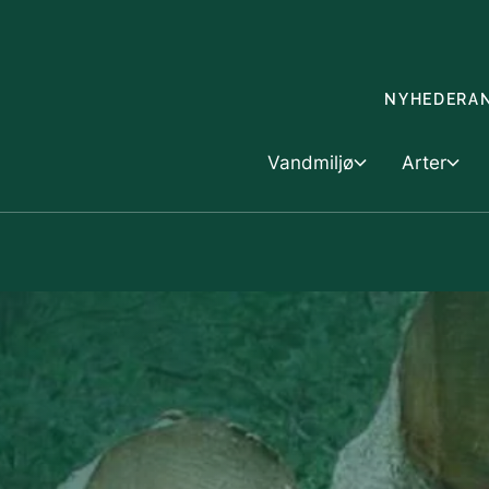
Gå til indholdet
NYHEDER
A
Vandmiljø
Arter
Vandmiljø
Skovbrug &
Arter
Dyk ned i vandmiljøet
Skovbrug
Artsfo
Havet
Landbrug o
Handel