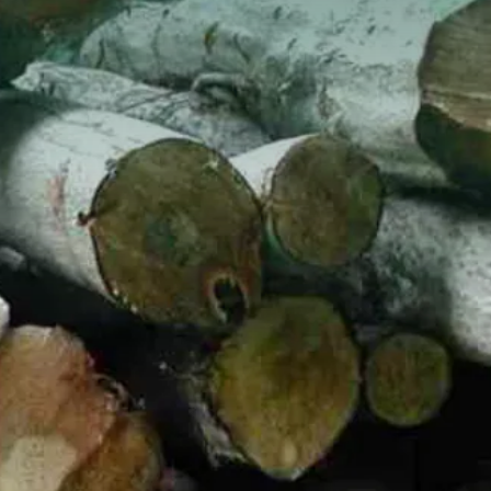
Tilskud via jagttegnsmidlerne
Regler for færdsel i naturen
Tilskud til ulvesikring af hegn
Naturen i Danmark
Naturbeskyttelse
avssamarbejde
Naturindsatser
iv
Jagttegn
Jagt
Om at gå på jagt