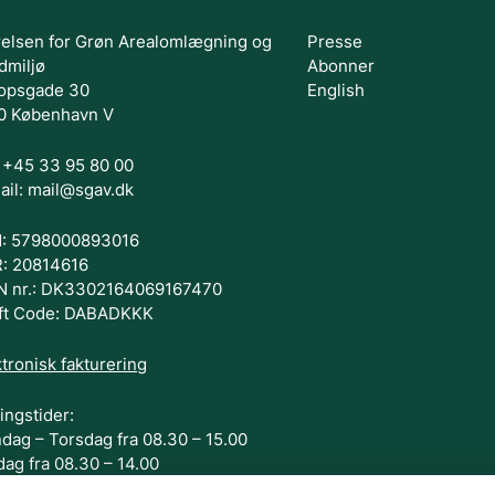
relsen for Grøn Arealomlægning og
Presse
dmiljø
Abonner
opsgade 30
English
0 København V
.: +45 33 95 80 00
ail: mail@sgav.dk
: 5798000893016
: 20814616
N nr.: DK3302164069167470
ft Code: DABADKKK
tronisk fakturering
ingstider:
dag – Torsdag fra 08.30 – 15.00
dag fra 08.30 – 14.00
G OS