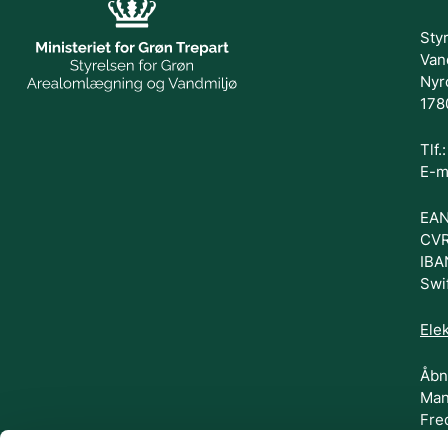
Sty
Van
Nyr
178
Tlf
E-m
EAN
CVR
IBA
Swi
Elek
Åbn
Man
Fre
FØL