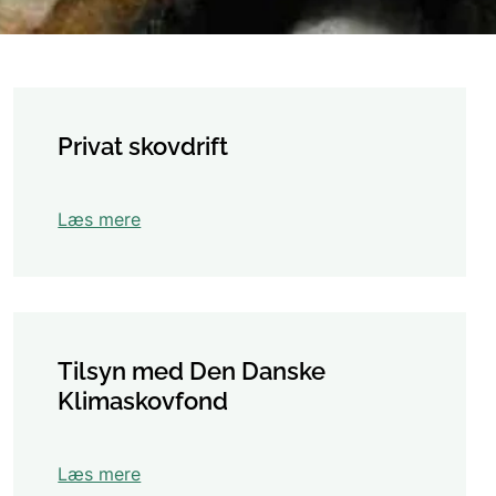
God jagt uden bly
Privat skovdrift
Regulering og udsætning af vildt
Læs mere
Tilsyn med Den Danske
Klimaskovfond
Læs mere