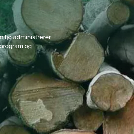
Søer
Vandløb
iljø administrerer
Vandområdeplaner
-program og
Det Trilaterale Vadeh
EU's vandrammedirekt