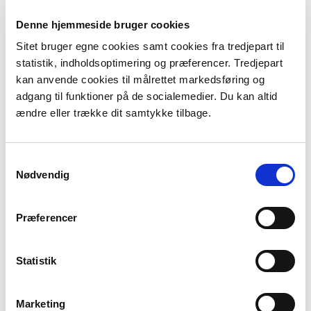
Denne hjemmeside bruger cookies
74. Husby Klit
Sitet bruger egne cookies samt cookies fra tredjepart til
statistik, indholdsoptimering og præferencer. Tredjepart
kan anvende cookies til målrettet markedsføring og
75. Harrild Hede, Ulvemosen og heder
adgang til funktioner på de socialemedier. Du kan altid
i Nørlund Plantage
ændre eller trække dit samtykke tilbage.
Samtykkevalg
221. Risum Enge og Selde Vig
Nødvendig
Præferencer
224. Flynder Å og heder i Klosterhede
Plantage
Statistik
225. Ovstrup Hede med Røjen Bæk
Marketing