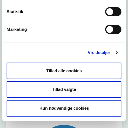
Statistik
Marketing
Vis detaljer
Tillad alle cookies
Skarven som art
Tillad valgte
Læs mere om skarven
Kun nødvendige cookies