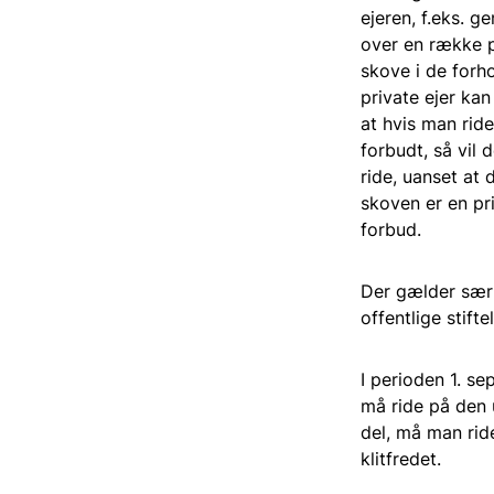
ejeren, f.eks. 
over en række p
skove i de forh
private ejer ka
at hvis man ride
forbudt, så vil 
ride, uanset at 
skoven er en pr
forbud.
Der gælder særl
offentlige stifte
I perioden 1. se
må ride på den 
del, må man rid
klitfredet.