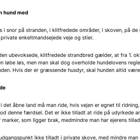
in hund med
s i snor på stranden, i klitfredede områder, i skoven, på d
 private enkeltmandsejede veje og stier.
en ubevoksede, klitfredede strandbred gælder, at fra 1. okt
 løbe løs, men man skal dog overholde hundelovens regler
den. Hvis der er græssende husdyr, skal hunden altid være 
ide
 i det åbne land må man ride, hvis vejen er egnet til ridning
mod denne færdsel. Det er ikke tilladt at ride på udyrkede ar
r marker, som ligger brak, medmindre man har ejerens tillad
udgangspunkt ikke tilladt i private skove, med mindre man h