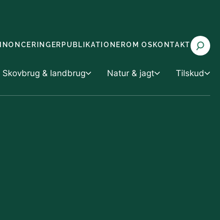
NNONCERINGER
PUBLIKATIONER
OM OS
KONTAKT
Skovbrug & landbrug
Natur & jagt
Tilskud
 landbrug
Tilskud
Natur & jagt
rvaltning
Tilskud til vand- og klimaprojekter
Miljøvurdering
g husdyrbrug
 med truede arter (CITES)
Tilskud til skov- og naturprojekter
Natur og biodiversitet