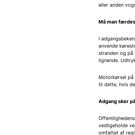
eller anden vog
Må man færdes
I adgangsbekend
anvende køresto
stranden og på 
lignende. Udtry
Motorkørsel på 
til dette, hvis 
Adgang sker på
Offentlighedens 
vedligeholde vej
omfattet af regl