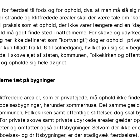
for færdsel til fods og for ophold, dvs. at man må slå sig 
or strande og klitfredede arealer skal der være tale om ”kor
 i praksis som et ophold, der ikke varer længere end en ”da
ld må godt finde sted i nattetimerne. For skove og udyrked
og her ikke defineret som ”kortvarigt”; dog er ophold i priv
 kun tilladt fra kl. 6 til solnedgang, hvilket jo i sig selv be
e. I skove ejet af staten, kommunen, Folkekirken og offentli
og opholde sig hele døgnet.
lerne tæt på bygninger
itfredede arealer, som er privatejede, må ophold ikke finde
eboelsesbygninger, herunder sommerhuse. Det samme gæld
kommunen, Folkekirken samt offentlige stiftelser, dog skal 
For private skove samt private udyrkede arealer gælder o
eter og omfatter også driftsbygninger. Selvom der ikke er 
oelses- og driftsbygninger, er der stadigvæk færdselsret.