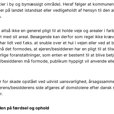
stier i by og bymæssigt område). Heraf følger at kommune
ier på landet istandsat eller vedligeholdt af hensyn til den 
.
altså ikke en generel pligt til at holde veje og arealer i far
igt med sit areal. Besøgende kan derfor som regel ikke kræv
ar lidt ved f.eks. at snuble over et hul i vejen eller ved at 
 det formodes, at ejeren/besidderen har en pligt til at til
ige foranstaltninger, som enten er bestemt til at blive bet
n/besidderen må formode, publikum hyppigt vil anvende ell
r for skade opstået ved udvist uansvarlighed, årsagssamm
ejerens/besidderens side afgøres af domstolene efter dansk 
r.
len på færdsel og ophold