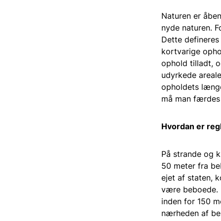
Naturen er åben 
nyde naturen. F
Dette defineres
kortvarige opho
ophold tilladt, 
udyrkede arealer
opholdets længd
må man færdes 
Hvordan er reg
På strande og kl
50 meter fra b
ejet af staten, 
være beboede. 
inden for 150 m
nærheden af beb