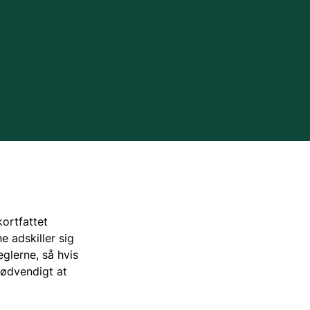
Tilskud via jagttegnsmidlerne
Regler for færdsel i naturen
Tilskud til ulvesikring af hegn
Naturen i Danmark
Naturbeskyttelse
avssamarbejde
Naturindsatser
iv
Jagttegn
kortfattet
e adskiller sig
Jagt
eglerne, så hvis
nødvendigt at
Om at gå på jagt