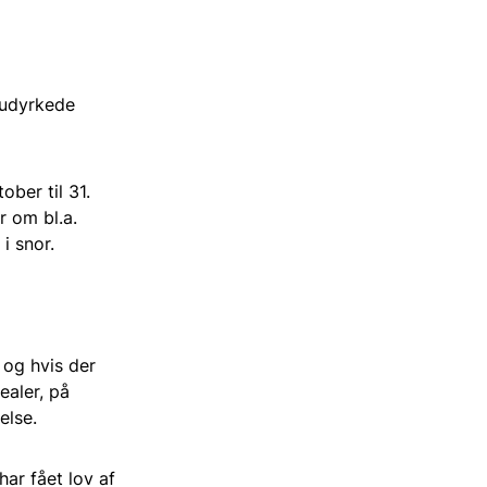
e udyrkede
ober til 31.
 om bl.a.
i snor.
, og hvis der
ealer, på
else.
ar fået lov af