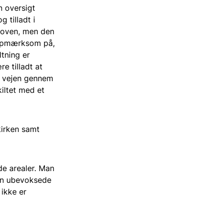
n oversigt
 tilladt i
skoven, men den
e opmærksom på,
ltning er
e tilladt at
is vejen gennem
iltet med et
kirken samt
de arealer. Man
den ubevoksede
ikke er