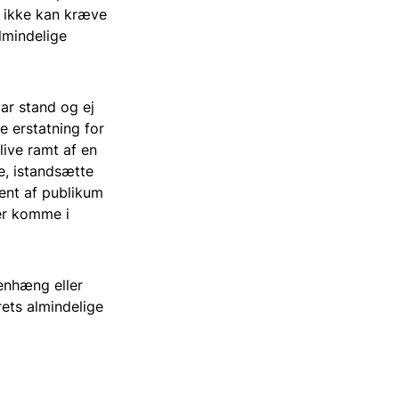
n ikke kan kræve
almindelige
bar stand og ej
e erstatning for
blive ramt af en
se, istandsætte
jent af publikum
er komme i
enhæng eller
rets almindelige