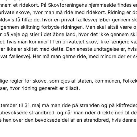
gennem et ridekort. På Skovforeningens hjemmeside findes e
rivate skove, hvor man må ride med ridekort. Ridning er dog
oldsvis få tilfælde, hvor en privat fællesvej løber gennem 
n gennem skiltning forbyde ridningen. Man skal altså vær
r på veje og stier i det åbne land, hvor det ikke gennem ski
det, hvis man kommer til en privatejet skov, ikke længere vær
der ikke er skiltet med dette. Den eneste undtagelse er, hv
ivat fællesvej. Her må man gerne ride, med mindre der er sk
ige regler for skove, som ejes af staten, kommunen, Folke
lser, hvor ridning generelt er tilladt.
ptember til 31. maj må man ride på stranden og på klitfrede
ubevoksede strandbred, og når man rider direkte ned til 
e hen over den bevoksede del af en strandbred, hvis denne 