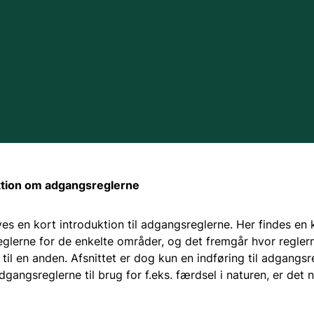
Søer
Vandløb
Vandområdeplaner
Det Trilaterale Vadeh
uktion om adgangsreglerne
EU's vandrammedirekt
ives en kort introduktion til adgangsreglerne. Her findes en 
eglerne for de enkelte områder, og det fremgår hvor reglern
 til en anden. Afsnittet er dog kun en indføring til adgangsr
gangsreglerne til brug for f.eks. færdsel i naturen, er det 