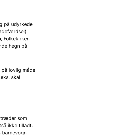
God jagt uden bly
og på udyrkede
ladefærdsel)
n, Folkekirken
Regulering og udsætning af vildt
ende hegn på
t på lovlig måde
.eks. skal
remtræder som
så ikke tilladt.
en barnevogn