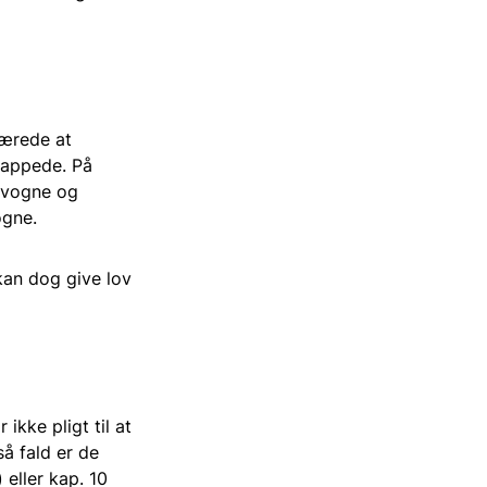
værede at
icappede. På
nevogne og
ogne.
kan dog give lov
ikke pligt til at
så fald er de
 eller kap. 10