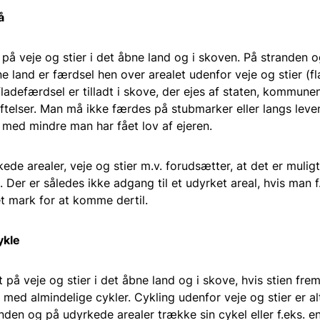
å
å veje og stier i det åbne land og i skoven. På stranden 
ne land er færdsel hen over arealet udenfor veje og stier (f
 fladefærdsel er tilladt i skove, der ejes af staten, kommune
tiftelser. Man må ikke færdes på stubmarker eller langs lev
 med mindre man har fået lov af ejeren.
ede arealer, veje og stier m.v. forudsætter, at det er mulig
 Der er således ikke adgang til et udyrket areal, hvis man f
t mark for at komme dertil.
ykle
dt på veje og stier i det åbne land og i skove, hvis stien f
g med almindelige cykler. Cykling udenfor veje og stier er alt
den og på udyrkede arealer trække sin cykel eller f.eks. 