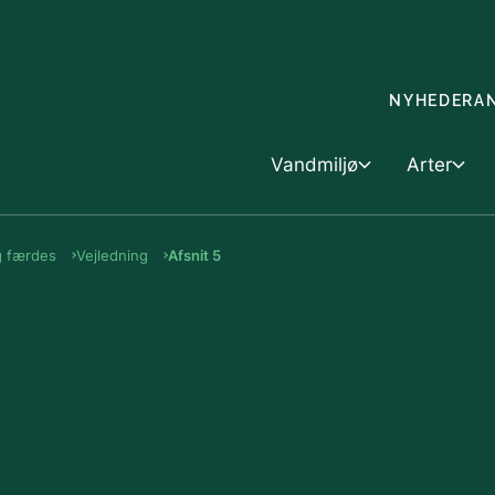
Gå til indholdet
NYHEDER
A
Vandmiljø
Arter
g færdes
Vejledning
Afsnit 5
Vandmiljø
Skovbrug &
Arter
Dyk ned i vandmiljøet
Skovbrug
Artsfo
Havet
Landbrug o
Handel