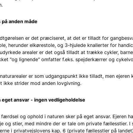
n.
 på anden måde
tgørelsen er det præciseret, at det er tilladt for gangbes
le, herunder elkørestole, og 3-hjulede knallerter for hand
udyrkede arealer er det også tilladt at trække cykler, bar
kket "og lignende" omfatter f.eks. spejderkærrer og cykelv
naturarealer er som udgangspunkt ikke tilladt, men ejeren 
det ikke strider mod anden lovgivning.
 eget ansvar - ingen vedligeholdelse
færdsel og ophold i naturen sker på eget ansvar. Ejeren har 
e og stier, med mindre der er tale om private fællesstier. I 
erne i privatvejslovens kap. 6 (private fællesstier på landet)