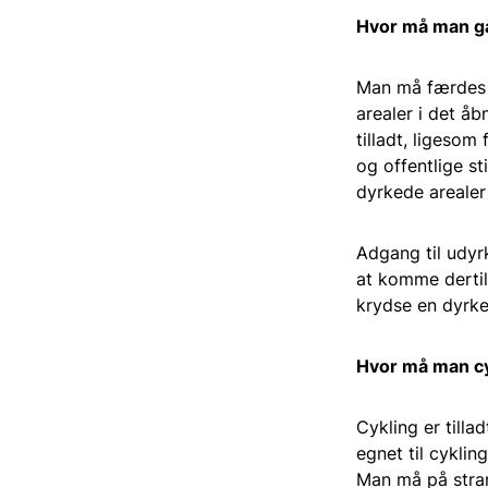
Hvor må man g
Man må færdes p
arealer i det åb
tilladt, ligesom
og offentlige s
dyrkede arealer
Adgang til udyrk
at komme dertil.
krydse en dyrke
Hvor må man c
Cykling er tilla
egnet til cyklin
Man må på stran