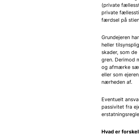
(private fælles
private fællesst
færdsel på stien
Grundejeren har 
heller tilsynspl
skader, som de h
gren. Derimod må
og afmærke særl
eller som ejere
nærheden af.
Eventuelt ansva
passivitet fra 
erstatningsregle
Hvad er forskel