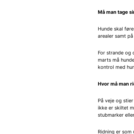
Må man tage s
Hunde skal føre
arealer samt på
For strande og d
marts må hunden
kontrol med hun
Hvor må man r
På veje og stier
ikke er skiltet 
stubmarker elle
Ridning er som 