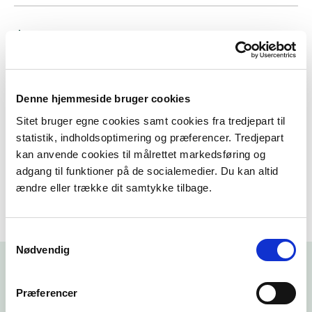
S: Schweiss...
T: Tage stand...
Denne hjemmeside bruger cookies
Sitet bruger egne cookies samt cookies fra tredjepart til
statistik, indholdsoptimering og præferencer. Tredjepart
kan anvende cookies til målrettet markedsføring og
V: Varto ...
adgang til funktioner på de socialemedier. Du kan altid
ændre eller trække dit samtykke tilbage.
Samtykkevalg
Nødvendig
Præferencer