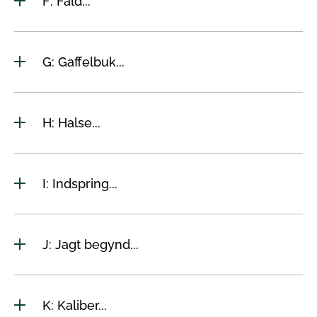
F: Fald...
G: Gaffelbuk...
H: Halse...
I: Indspring...
J: Jagt begynd...
K: Kaliber...