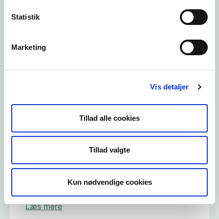
Statistik
Jagtformer
Marketing
Læs mere
Vis detaljer
Våbentyper
Tillad alle cookies
Læs mere
Tillad valgte
Skydestiger og skydetårne
Kun nødvendige cookies
Læs mere