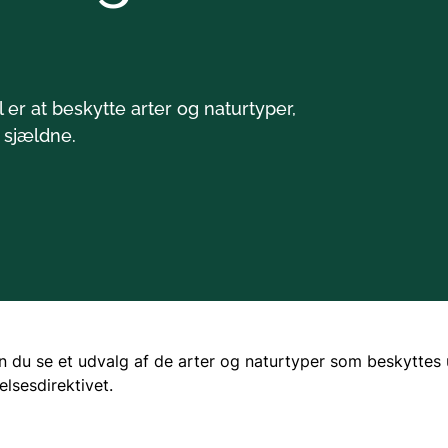
Søer
Vandløb
 er at beskytte arter og naturtyper,
r sjældne.
Vandområdeplaner
Det Trilaterale Vadeh
EU's vandrammedirekt
n du se et udvalg af de arter og naturtyper som beskyttes 
lsesdirektivet.