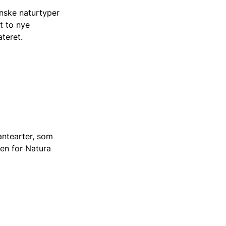
anske naturtyper
t to nye
ateret.
lantearter, som
den for Natura