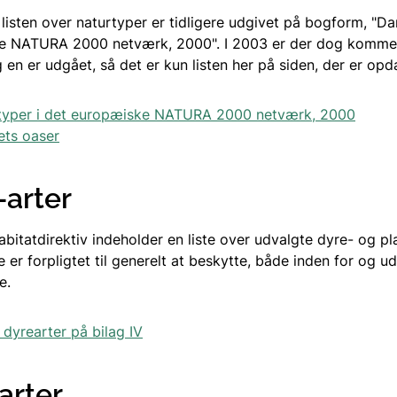
 listen over naturtyper er tidligere udgivet på bogform, "D
ke NATURA 2000 netværk, 2000". I 2003 er der dog komme
g en er udgået, så det er kun listen her på siden, der er opd
typer i det europæiske NATURA 2000 netværk, 2000
ets oaser
-arter
habitatdirektiv indeholder en liste over udvalgte dyre- og p
er forpligtet til generelt at beskytte, både inden for og u
e.
yrearter på bilag IV
arter