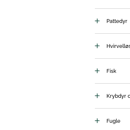
Pattedyr
Hvirvellø
Fisk
Krybdyr 
Fugle