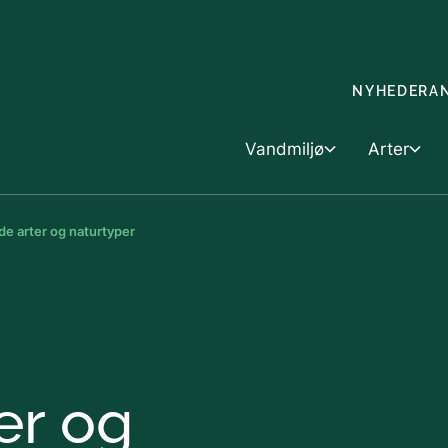
Gå til indholdet
NYHEDER
A
Vandmiljø
Arter
e arter og naturtyper
Vandmiljø
Skovbrug &
Arter
Dyk ned i vandmiljøet
Skovbrug
Artsfo
Havet
Landbrug o
Handel
er og