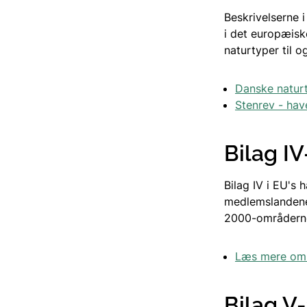
Beskrivelserne i
i det europæis
naturtyper til o
Danske natur
Stenrev - hav
Bilag IV
Bilag IV i EU's 
medlemslandene 
2000-områdern
Læs mere om d
Bilag V-