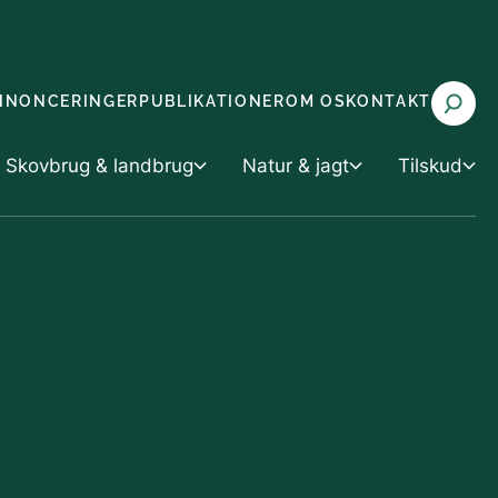
NNONCERINGER
PUBLIKATIONER
OM OS
KONTAKT
Skovbrug & landbrug
Natur & jagt
Tilskud
 landbrug
Tilskud
Natur & jagt
rvaltning
Tilskud til vand- og klimaprojekter
Miljøvurdering
g husdyrbrug
 med truede arter (CITES)
Tilskud til skov- og naturprojekter
Natur og biodiversitet