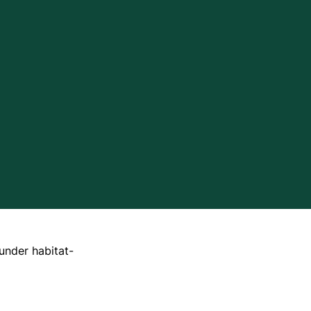
Tilskud via jagttegnsmidlerne
Regler for færdsel i naturen
Tilskud til ulvesikring af hegn
Naturen i Danmark
Naturbeskyttelse
avssamarbejde
Naturindsatser
iv
Jagttegn
under habitat-
Jagt
Om at gå på jagt