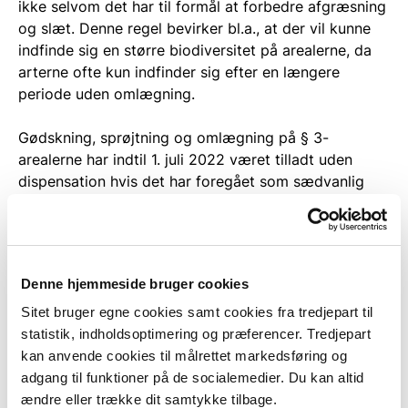
ikke selvom det har til formål at forbedre afgræsning
og slæt. Denne regel bevirker bl.a., at der vil kunne
indfinde sig en større biodiversitet på arealerne, da
arterne ofte kun indfinder sig efter en længere
periode uden omlægning.
Gødskning, sprøjtning og omlægning på § 3-
arealerne har indtil 1. juli 2022 været tilladt uden
dispensation hvis det har foregået som sædvanlig
hidtidig drift. Med naturbeskyttelseslovens § 4 er
gødskning, sprøjtning og omlægning af § 3-arealer
blevet forbudt uanset sædvanlig hidtidig drift..
Denne hjemmeside bruger cookies
Forbuddet har særligt effekt på de § 3-beskyttede
ferske enge og det kan være vanskeligt selv at
Sitet bruger egne cookies samt cookies fra tredjepart til
vurdere, om ens arealer er ikke-beskyttede
statistik, indholdsoptimering og præferencer. Tredjepart
græsmarker eller en beskyttet fersk eng. En
kan anvende cookies til målrettet markedsføring og
stikprøveundersøgelse fra 2016 viser, at de ferske
adgang til funktioner på de socialemedier. Du kan altid
enge er den naturtype, hvor der næst efter søerne,
ændre eller trække dit samtykke tilbage.