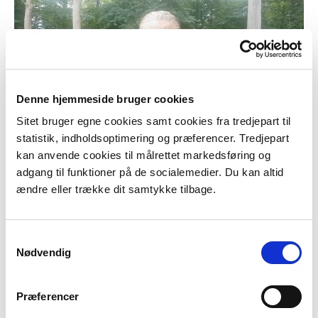
Denne hjemmeside bruger cookies
Sitet bruger egne cookies samt cookies fra tredjepart til
statistik, indholdsoptimering og præferencer. Tredjepart
kan anvende cookies til målrettet markedsføring og
adgang til funktioner på de socialemedier. Du kan altid
ændre eller trække dit samtykke tilbage.
Vicky Knudsen
Samtykkevalg
Jeg er biolog og nørd helt ud i fingerspidserne. Jeg
Nødvendig
har set på fugle i over 20 år, men de sidste par år er
der ikke grænser for, hvilke danske dyr og insekter
Præferencer
der har fanget min opmærksomhed. Jeg har i mange
år formidlet natur via radio og tv som gæsteekspert,