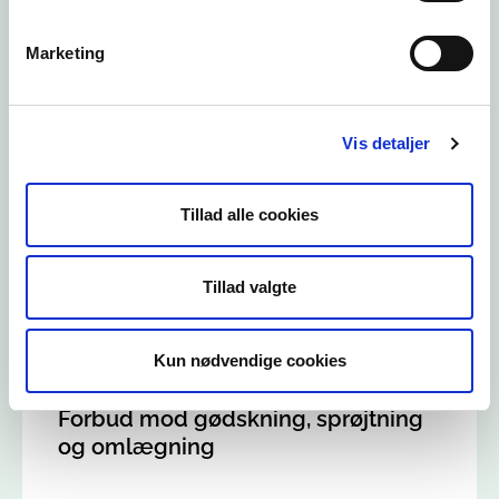
Information om Naturbeskyttelseslovens § 3
Marketing
Tiltag på et § 3-beskyttet areal
Myndighedernes administration af § 3-
naturtyper
Vis detaljer
Tillad alle cookies
Natura 2000-områder
Natura 2000-områder
Tillad valgte
Anmeldeordning i Natura 2000-områder
Kun nødvendige cookies
Forbud mod gødskning, sprøjtning
og omlægning