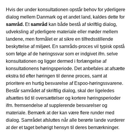
Hvis der under konsultationen opstår behov for yderligere
dialog mellem Danmark og et andet land, kaldes dette for
samråd.
Et
samråd
kan både bestå af skriftlig dialog,
udveksling af yderligere materiale eller møder mellem
landene, men formålet er at sikre en tilfredsstillende
beskyttelse af miljøet. En samråds-proces
vil typisk opstå
som følge af de høringssvar som er indgivet ifm. selve
konsultationen og ligger dermed i forlængelse af
konsultationens høringsperiode. Det anbefales at afsætte
ekstra tid efter høringen til denne proces, samt at
prioritere en hurtig besvarelse af Espoo-høringssvarene.
Består samrådet af skriftlig dialog, skal der ligeledes
afsættes tid til oversættelser og kortere høringsperioder
ifm. fremsendelse af supplerende besvarelser og
materiale. Bemærk at der kan være flere runder med
dialog. Samrådet afsluttes når alle berørte lande vurderer
at der et taget behørigt hensyn til deres bemærkninger.