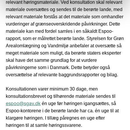
relevant høringsmateriale. Ved konsultation skal relevant
materiale oversættes og sendes til de berørte lande, med
relevant materiale forstås at det materiale som omhandler
vurderinger af grænseoverskridende påvirkninger. Dette
materiale kan med fordel samles i en såkaldt Espoo-
rapport, som er målrettet berørte lande. Styrelsen for Grøn
Arealomlægning og Vandmiljø anbefaler at oversætte så
meget materiale som muligt, da berørte staters eksperter
skal have det samme grundlag for at vurdere
påvirkningerne som i Danmark. Dette betyder også
oversættelse af relevante baggrundsrapporter og bilag.
Konsultationen varer minimum 30 dage, men
konsultationsbrevet og tilhørende materiale sendes til
espoo@sgav.dk
én uge før høringen igangsættes, så
Espoo-kontorene i de berørte lande har ca. én uge til at
klargøre høringen. I tillæg påregnes en uge efter
høringen til at samle høringssvarene.