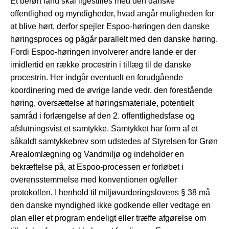
Et berørt land skal ligestilles med den danske
offentlighed og myndigheder, hvad angår muligheden for
at blive hørt, derfor spejler Espoo-høringen den danske
høringsproces og pågår parallelt med den danske høring.
Fordi Espoo-høringen involverer andre lande er der
imidlertid en række procestrin i tillæg til de danske
procestrin. Her indgår eventuelt en forudgående
koordinering med de øvrige lande vedr. den forestående
høring, oversættelse af høringsmateriale, potentielt
samråd i forlængelse af den 2. offentlighedsfase og
afslutningsvist et samtykke. Samtykket har form af et
såkaldt samtykkebrev som udstedes af Styrelsen for Grøn
Arealomlægning og Vandmiljø og indeholder en
bekræftelse på, at Espoo-processen er forløbet i
overensstemmelse med konventionen og/eller
protokollen. I henhold til miljøvurderingslovens § 38 må
den danske myndighed ikke godkende eller vedtage en
plan eller et program endeligt eller træffe afgørelse om