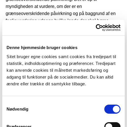
myndigheden at vurdere, om der er en
grænseoverskridende påvirkning og på baggrund af en
faglig vurdering udpege hvilke lande der skal høres.
Espoo-teamet kan bistå med vejledning. Styrelsen for
Grøn Arealomlægning og Vandmiljø anbefaler at man
hører så bredt som muligt, således at et berørt land ikke
Denne hjemmeside bruger cookies
først sent i processen tilkendegiver at de ønsker at
deltage.
Sitet bruger egne cookies samt cookies fra tredjepart til
statistik, indholdsoptimering og præferencer. Tredjepart
Den ansvarlige miljøvurderingsmyndighed udfylder
kan anvende cookies til målrettet markedsføring og
adgang til funktioner på de socialemedier. Du kan altid
skabelonen til notifikationsbrev, der ligger på denne side
espoo@sgav.dk
ændre eller trække dit samtykke tilbage.
og sender til
. Espoo-teamet hos MST
videreformidler herefter til de aftalte lande. Det er vigtigt at
notifikationsbrevet indeholder oplysninger eller bilag, der
Samtykkevalg
beskriver et projekt eller en plan på et niveau, der gør det
Nødvendig
muligt for berørte lande at komme med bemærkninger til
projektet og vurdere om de ønsker at deltage i processen.
Præferencer