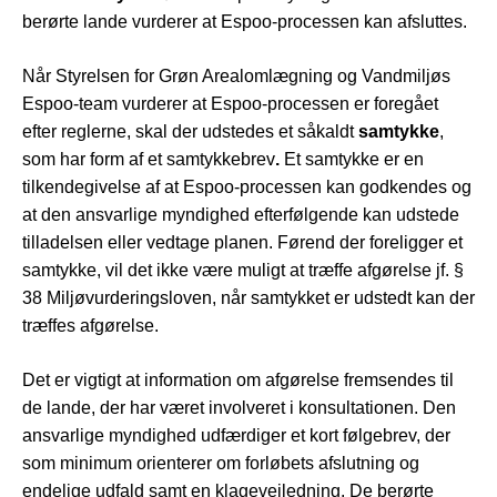
berørte lande vurderer at Espoo-processen kan afsluttes.
Når Styrelsen for Grøn Arealomlægning og Vandmiljøs
Espoo-team vurderer at Espoo-processen er foregået
efter reglerne, skal der udstedes et såkaldt
samtykke
,
som har form af et samtykkebrev
.
Et samtykke er en
tilkendegivelse af at Espoo-processen kan godkendes og
at den ansvarlige myndighed efterfølgende kan udstede
tilladelsen eller vedtage planen. Førend der foreligger et
samtykke, vil det ikke være muligt at træffe afgørelse jf. §
38 Miljøvurderingsloven, når samtykket er udstedt kan der
træffes afgørelse.
Det er vigtigt at information om afgørelse fremsendes til
de lande, der har været involveret i konsultationen. Den
ansvarlige myndighed udfærdiger et kort følgebrev, der
som minimum orienterer om forløbets afslutning og
endelige udfald samt en klagevejledning. De berørte