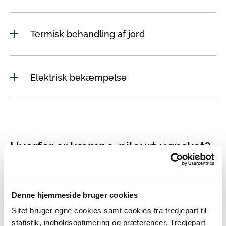
Termisk behandling af jord
Elektrisk bekæmpelse
Hvorfor er kæmpe-pileurt uønsket?
Kæmpe-pileurt danner flere meter høje, meget tætte
bestande, hvor under der er meget mørkt, og næsten
ingen andre planter, dyr eller fugle trives. Når
Denne hjemmeside bruger cookies
pileurterne vokser langs vandløb, kan der desuden
Sitet bruger egne cookies samt cookies fra tredjepart til
komme problemer med erosion om vinteren, når der
statistik, indholdsoptimering og præferencer. Tredjepart