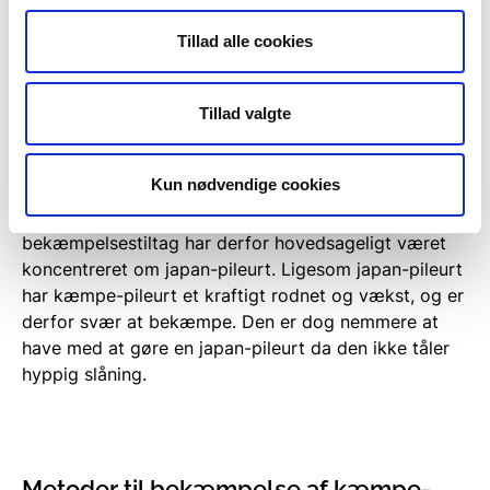
boghvede. På latin hersker der også en del uenighed
om navngivningen, idet der findes tre forskellige
Tillad alle cookies
slægtsnavne:
Fallopia
,
Reynoutria
og
Polygonum
.
Tillad valgte
Vejledning til bekæmpelse af kæmpe-
pileurt
Kun nødvendige cookies
Kæmpe-pileurt (
Fallopia sachalinensis
) udgør endnu
ikke så stort et problem som japan-pileurt, og
bekæmpelsestiltag har derfor hovedsageligt været
koncentreret om japan-pileurt. Ligesom japan-pileurt
har kæmpe-pileurt et kraftigt rodnet og vækst, og er
derfor svær at bekæmpe. Den er dog nemmere at
have med at gøre en japan-pileurt da den ikke tåler
hyppig slåning.
Metoder til bekæmpelse af kæmpe-