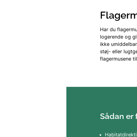
Flagerm
Har du flagermu
logerende og gl
ikke umiddelbar
støj- eller lugt
flagermusene til 
Sådan er 
Habitatdirekti