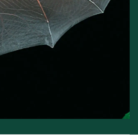
God jagt uden bly
Regulering og udsætning af vildt