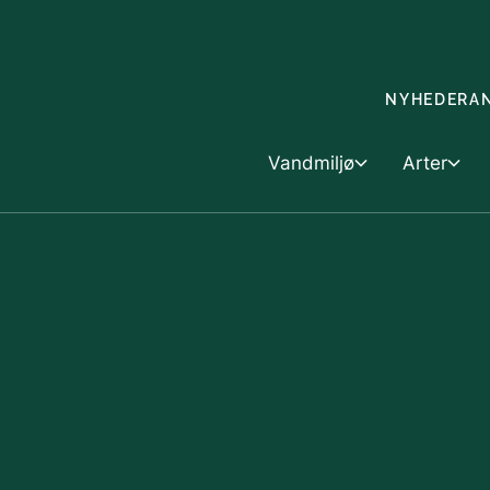
Gå til indholdet
NYHEDER
A
Vandmiljø
Arter
Vandmiljø
Skovbrug &
Arter
Dyk ned i vandmiljøet
Skovbrug
Artsfo
Havet
Landbrug o
Handel