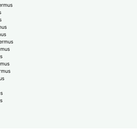
germus
s
s
mus
mus
germus
ermus
s
ermus
rmus
us
us
s