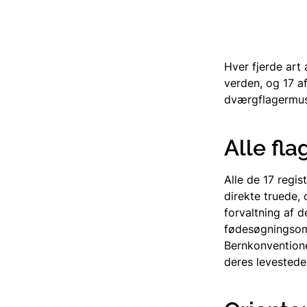
Hver fjerde art 
verden, og 17 a
dværgflagermus
Alle fl
Alle de 17 regi
direkte truede,
forvaltning af d
fødesøgningsomr
Bernkonvention
deres levestede