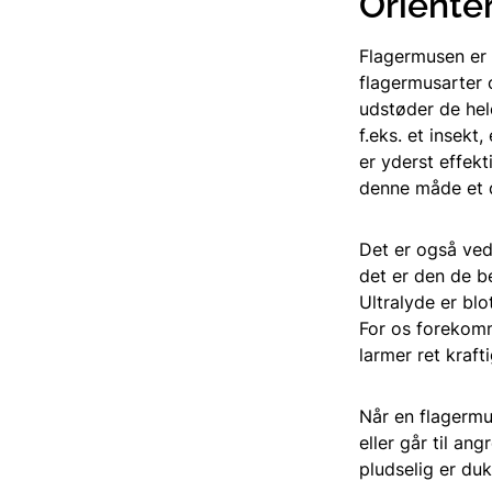
Oriente
Flagermusen er 
flagermusarter o
udstøder de hel
f.eks. et insekt
er yderst effek
denne måde et d
Det er også ved
det er den de b
Ultralyde er bl
For os forekomm
larmer ret krafti
Når en flagermus
eller går til an
pludselig er duk