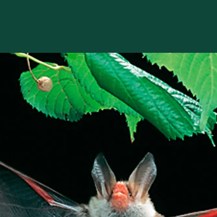
Søer
Vandløb
Vandområdeplaner
Det Trilaterale Vadeh
EU's vandrammedirekt