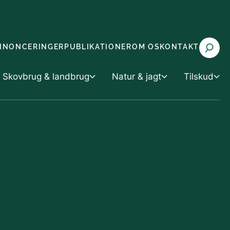
NNONCERINGER
PUBLIKATIONER
OM OS
KONTAKT
Skovbrug & landbrug
Natur & jagt
Tilskud
 landbrug
Tilskud
Natur & jagt
rvaltning
Tilskud til vand- og klimaprojekter
Miljøvurdering
g husdyrbrug
 med truede arter (CITES)
Tilskud til skov- og naturprojekter
Natur og biodiversitet