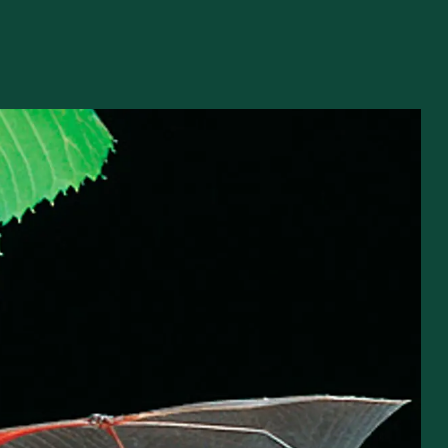
Tilskud via jagttegnsmidlerne
Regler for færdsel i naturen
Tilskud til ulvesikring af hegn
Naturen i Danmark
Naturbeskyttelse
avssamarbejde
Naturindsatser
iv
Jagttegn
Jagt
Om at gå på jagt