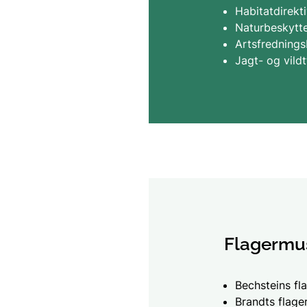
Habitatdirekt
Naturbeskytt
Artsfredning
Jagt- og vild
Flagermu
Bechsteins fl
Brandts flag