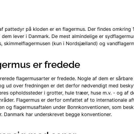
af pattedyr på kloden er en flagermus. Der findes omkring 1
f dem lever i Danmark. De mest almindelige er sydflagermu
, skimmelflagermusen (kun i Nordsjælland) og vandflager
agermus er fredede
strerede flagermusarter er fredede. Nogle af dem er sårbare
 og ud over fredningen er det derfor nødvendigt med besky
eres opholdssteder i grotter, hule træer, huse m.v. - og af d
åder. Flagermus er derfor omfattet af to internationale aft
en og flagermusaftalen under Bonnkonventionen, som besk
r. Danmark har underskrevet begge konventioner.