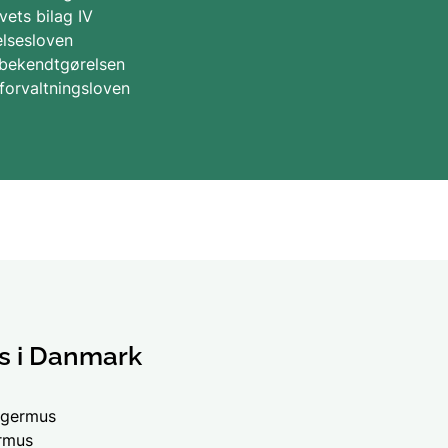
ivets bilag IV
elsesloven
sbekendtgørelsen
tforvaltningsloven
s i Danmark
agermus
ermus