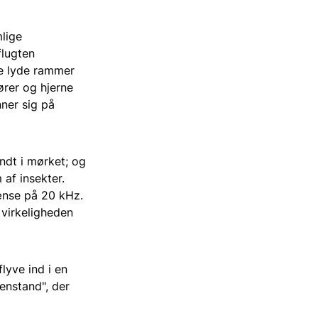
mlige
flugten
se lyde rammer
ører og hjerne
nner sig på
ndt i mørket; og
af insekter.
rænse på 20 kHz.
 virkeligheden
lyve ind i en
genstand", der