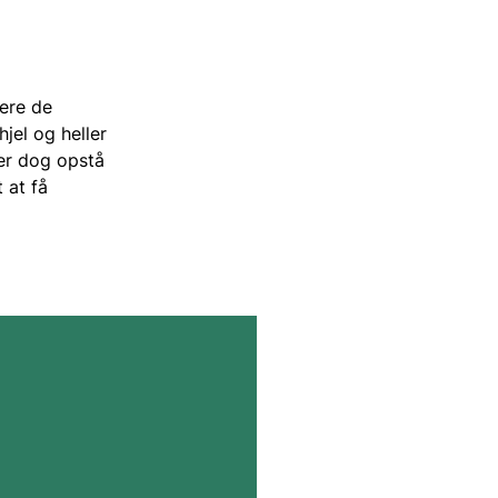
tere de
jel og heller
der dog opstå
 at få