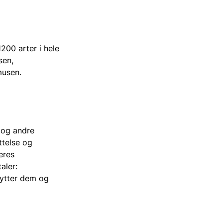
200 arter i hele
sen,
musen.
 og andre
ttelse og
eres
aler:
ytter dem og