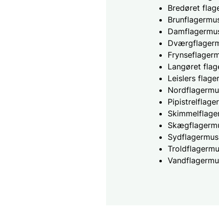
Bredøret fla
Brunflagermu
Damflagermu
Dværgflager
Frynseflager
Langøret fla
Leislers flag
Nordflagermu
Pipistrelflag
Skimmelflage
Skægflagerm
Sydflagermus
Troldflagerm
Vandflagermu