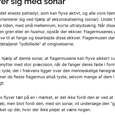
rer sig med sonar
det eneste pattedyr, som kan flyve aktivt, og alle vore hje
rienterer sig ved hjælp af ekkolokalisering (sonar). Under 
e tiden, med små mellemrum, korte ultralydsskrig. Når dis
, en gren eller en husmur, opstår der ekkoer. Flagermusenes 
tive til at fange og bearbejde disse ekkoer. Flagermusen da
etaljeret "lydbillede" af omgivelserne.
 hjælp af denne sonar, at flagermusene kan flyve sikkert ru
enytter med stor præcision, når de fanger deres føde i form 
ot lyde, der i frekvens ligger over den menneskelige høreg
er de fleste flagermus altså tyste, selvom mange af dem i
gt.
 flyver tæt på en i mørket, er det ikke fordi den er ved at f
greb, men blot fordi den, med sin sonar, vil undersøge den "
ket op dér, hvor der ikke plejer at være nogen.